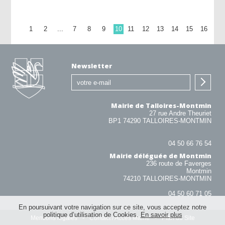
1
2
...
7
8
9
10
11
12
13
14
15
16
Newsletter
Mairie de Talloires-Montmin
27 rue Andre Theuriet
BP1 74290 TALLOIRES-MONTMIN
04 50 66 76 54
Mairie déléguée de Montmin
236 route de Faverges
Montmin
74210 TALLOIRES-MONTMIN
04 50 60 71 05
En poursuivant votre navigation sur ce site, vous acceptez notre
politique d’utilisation de Cookies.
En savoir plus
Mentions légales
Contact / Accès Mairie
Plan du Site