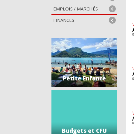
EMPLOIS / MARCHÉS
FINANCES
0
Petite Enfance
0
0
Budgets et CFU