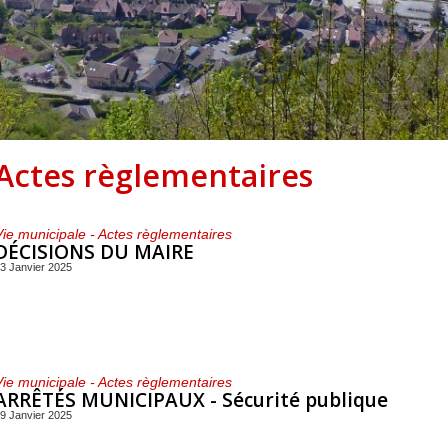
Centre de loisirs et
Mercredis
Subventions
périscolaire
périscolaire
Vacances scolaires
Actes règlementaires
Vie municipale - Actes règlementaires
DÉCISIONS DU MAIRE
3 Janvier 2025
Vie municipale - Actes règlementaires
ARRÊTÉS MUNICIPAUX -
Sécurité publique
9 Janvier 2025