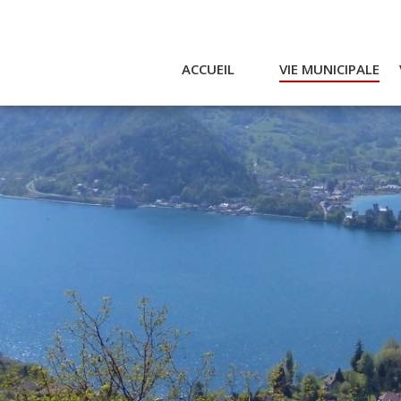
ACCUEIL
VIE MUNICIPALE
Actualités et agenda
Ac
Conseil municipal
A
Actes
Réglementaires
Services municipaux
Intercommunalité
Bulletin communal
CCAS
Enfance
Emplois / Marchés
Finances