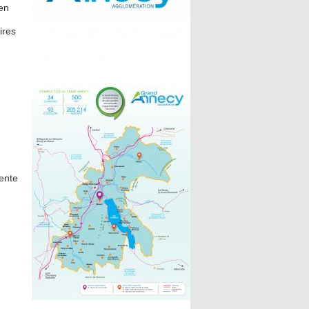
en
ires
ente