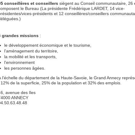
95 conseillères et conseillers
siègent au Conseil communautaire, 26 
composent le Bureau (La présidente Frédérique LARDET, 14 vice-
présidentes/vices-présidents et 12 conseillères/conseillers communauta
déléguées.)
5 grandes missions
:
le développement économique et le tourisme,
l'aménagement du territoire,
la mobilité et les transports,
l'environnement
les personnes âgées.
À l'échelle du département de la Haute-Savoie, le Grand Annecy représ
: 12% de la superficie, 25% de la population et 32% des emplois.
46, avenue des Iles
74000 ANNECY
04.50.63.48.48