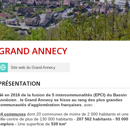
Centre de loisirs et
Mercredis
Subventions
périscolaire
périscolaire
Vacances scolaires
GRAND ANNECY
Site web du Grand Annecy
PRÉSENTATION
Né en 2016 de la fusion de 5 intercommunalités (EPCI) du Bassin
annécien
,
le Grand Annecy se hisse au rang des plus grandes
communautés d'agglomération françaises
, avec :
34 communes
dont 20 communes de moins de 2 000 habitants et une
ville-centre de plus de 130 000 habitants -
207 562 habitants -
93 000
emplois -
Une superficie de
539 km²