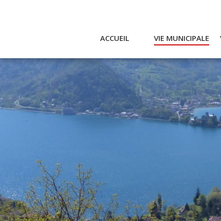
ACCUEIL
VIE MUNICIPALE
Actualités et agenda
Ac
Conseil municipal
A
Actes
Réglementaires
Services municipaux
Intercommunalité
Bulletin communal
CCAS
Enfance
Emplois / Marchés
Finances