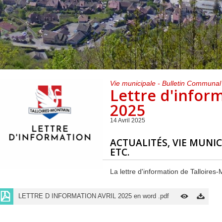
Centre de loisirs et
Mercredis
Subventions
périscolaire
périscolaire
Vacances scolaires
Vie municipale - Bulletin Communal
Lettre d'inform
2025
14 Avril 2025
ACTUALITÉS, VIE MUNIC
ETC.
La lettre d'information de Talloires
LETTRE D INFORMATION AVRIL 2025 en word .pdf