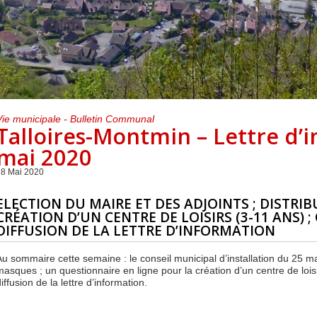
Centre de loisirs et
Mercredis
Subventions
périscolaire
périscolaire
Vacances scolaires
Vie municipale - Bulletin Communal
Talloires-Montmin – Lettre d’
mai 2020
28 Mai 2020
ELECTION DU MAIRE ET DES ADJOINTS ; DISTRI
CRÉATION D’UN CENTRE DE LOISIRS (3-11 ANS) ;
DIFFUSION DE LA LETTRE D’INFORMATION
Au sommaire cette semaine : le conseil municipal d’installation du 25 ma
masques ; un questionnaire en ligne pour la création d’un centre de loisir
iffusion de la lettre d’information.