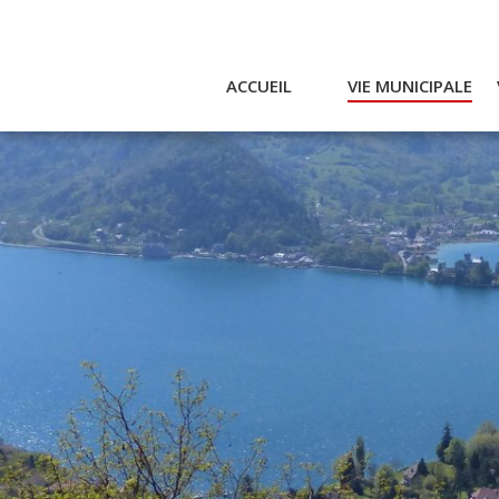
ACCUEIL
VIE MUNICIPALE
Actualités et agenda
Ac
Conseil municipal
A
Actes
Réglementaires
Services municipaux
Intercommunalité
Bulletin communal
CCAS
Enfance
Emplois / Marchés
Finances