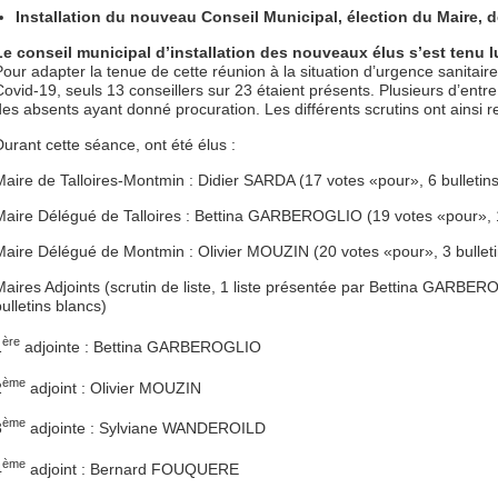
Installation du nouveau Conseil Municipal, élection du Maire, 
Le conseil municipal d’installation des nouveaux élus s’est tenu 
Pour adapter la tenue de cette réunion à la situation d’urgence sanitair
Covid-19, seuls 13 conseillers sur 23 étaient présents. Plusieurs d’entr
des absents ayant donné procuration. Les différents scrutins ont ainsi 
Durant cette séance, ont été élus :
Maire de Talloires-Montmin : Didier SARDA (17 votes «pour», 6 bulletins
Maire Délégué de Talloires : Bettina GARBEROGLIO (19 votes «pour», 1 
Maire Délégué de Montmin : Olivier MOUZIN (20 votes «pour», 3 bulleti
Maires Adjoints (scrutin de liste, 1 liste présentée par Bettina GARBER
ulletins blancs)
ère
1
adjointe : Bettina GARBEROGLIO
ème
2
adjoint : Olivier MOUZIN
ème
3
adjointe : Sylviane WANDEROILD
ème
4
adjoint : Bernard FOUQUERE