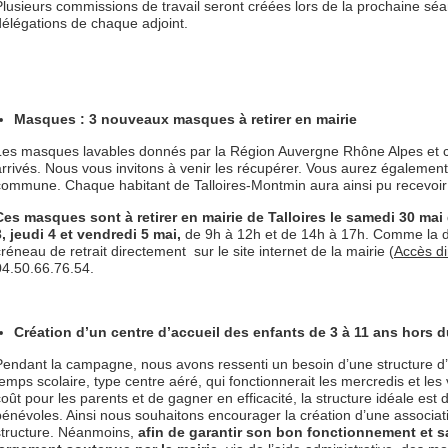
Plusieurs commissions de travail seront créées lors de la prochaine sé
délégations de chaque adjoint.
Masques : 3 nouveaux masques à retirer en mairie
Les masques lavables donnés par la Région Auvergne Rhône Alpes et c
arrivés. Nous vous invitons à venir les récupérer. Vous aurez égaleme
commune. Chaque habitant de Talloires-Montmin aura ainsi pu recevoi
Ces masques sont à retirer en mairie de Talloires le samedi 30 mai
3, jeudi 4 et vendredi 5 mai,
de 9h à 12h et de 14h à 17h. Comme la de
créneau de retrait directement sur le site internet de la mairie (
Accès dir
04.50.66.76.54.
Création d’un centre d’accueil des enfants de 3 à 11 ans hors 
Pendant la campagne, nous avons ressenti un besoin d’une structure d’
temps scolaire, type centre aéré, qui fonctionnerait les mercredis et les 
coût pour les parents et de gagner en efficacité, la structure idéale est
bénévoles. Ainsi nous souhaitons encourager la création d’une associatio
structure. Néanmoins,
afin de garantir son bon fonctionnement et sa