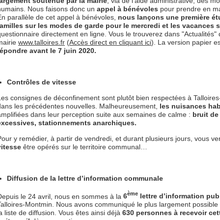
largement soutenue par la mairie
, via de l’aide administrative, des 
humains. Nous faisons donc un
appel à bénévoles
pour prendre en main
En parallèle de cet appel à bénévoles,
nous lançons une première étu
familles sur les modes de garde pour le mercredi et les vacances s
questionnaire directement en ligne. Vous le trouverez dans "Actualités" d
mairie
www.talloires.fr
(
Accès direct en cliquant ici
). La version papier e
répondre avant le 7 juin 2020.
Contrôles de vitesse
Les consignes de déconfinement sont plutôt bien respectées à Talloir
dans les précédentes nouvelles. Malheureusement,
les nuisances hab
amplifiées dans leur perception suite aux semaines de calme :
bruit de
excessives, stationnements anarchiques.
Pour y remédier, à partir de vendredi, et durant plusieurs jours, vous v
vitesse
être opérés sur le territoire communal…
Diffusion de la lettre d’information communale
ème
Depuis le 24 avril, nous en sommes à la
6
lettre d’information pub
Talloires-Montmin. Nous avons communiqué le plus largement possible p
a liste de diffusion. Vous êtes ainsi déjà
630 personnes à recevoir cet