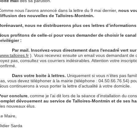
boite mail
dès sa parution.
Comme nous l’avons annoncé dans la lettre du 9 mai dernier,
nous voul
diffusion des nouvelles de Talloires-Montmin.
Dorénavant, nous ne distribuerons plus ces lettres d’informations 
Nous profitons de celle-ci pour vous demander de choisir le cana
rivilégier :
-
Par mail. Inscrivez-vous directement dans l'encadré vert sur 
www.talloires.fr
). Vous recevrez ensuite un email vous demandant de co
voyez pas, consultez vos courriers indésirables. Attention votre inscripti
confirmé.
-
Dans votre boite à lettres.
Uniquement si vous n’êtes pas famili
cas, vous devez téléphoner à la mairie (téléphone : 04.50.66.76.54) p
Nous continuerons à vous porter la lettre d’actualité à votre domicile.
Pour conclure
, comme je l’ai dit lors de la séance d’installation du con
complet dévouement au service de Talloires-Montmin et de ses ha
des nouveaux élus.
Le Maire,
Didier Sarda