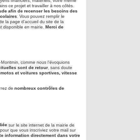
moyens financiers, matériels, voire même
s ce projet et travailler à nos côtés.
de afin de recenser les besoins des
colaires
. Vous pouvez remplir le
e la page d'accueil du site de la
st disponible en mairie.
Merci de
es-Montmin, comme nous l’évoquions
ituelles sont de retour
, sans doute
 motos et voitures sportives, vitesse
errez de
nombreux contrôles de
liée
sur le site internet de la mairie de
our que vous inscriviez votre mail sur
te information directement dans votre