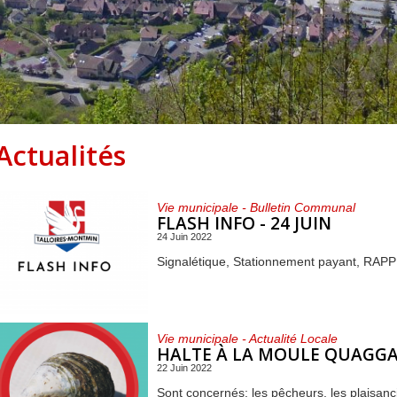
Centre de loisirs et
Mercredis
Subventions
périscolaire
périscolaire
Vacances scolaires
Actualités
Vie municipale - Bulletin Communal
FLASH INFO - 24 JUIN
24 Juin 2022
Signalétique, Stationnement payant, RAP
Vie municipale - Actualité Locale
HALTE À LA MOULE QUAGGA
22 Juin 2022
Sont concernés: les pêcheurs, les plaisanci