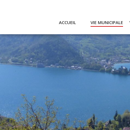
ACCUEIL
VIE MUNICIPALE
Actualités et agenda
Ac
Conseil municipal
A
Actes
Réglementaires
Services municipaux
Intercommunalité
Bulletin communal
CCAS
Enfance
Emplois / Marchés
Finances