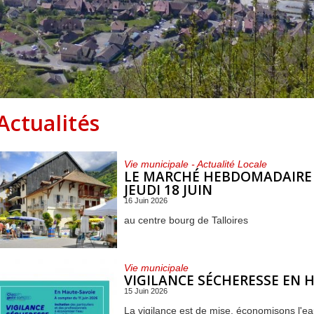
Centre de loisirs et
Mercredis
Subventions
périscolaire
périscolaire
Vacances scolaires
Actualités
Vie municipale - Actualité Locale
LE MARCHÉ HEBDOMADAIRE D
JEUDI 18 JUIN
16 Juin 2026
au centre bourg de Talloires
Vie municipale
VIGILANCE SÉCHERESSE EN 
15 Juin 2026
La vigilance est de mise, économisons l'ea