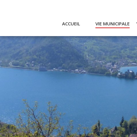
ACCUEIL
VIE MUNICIPALE
Actualités et agenda
Ac
Conseil municipal
A
Actes
Réglementaires
Services municipaux
Intercommunalité
Bulletin communal
CCAS
Enfance
Emplois / Marchés
Finances