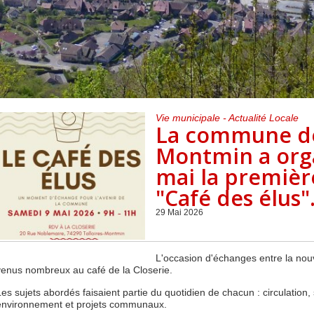
Centre de loisirs et
Mercredis
Subventions
périscolaire
périscolaire
Vacances scolaires
Vie municipale - Actualité Locale
La commune de 
Montmin a org
mai la premièr
"Café des élus"
29 Mai 2026
L'occasion d'échanges entre la nouv
venus nombreux au café de la Closerie.
Les sujets abordés faisaient partie du quotidien de chacun : circulation
environnement et projets communaux.