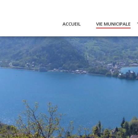
ACCUEIL
VIE MUNICIPALE
Actualités et agenda
Ac
Conseil municipal
A
Actes
Réglementaires
Services municipaux
Intercommunalité
Bulletin communal
CCAS
Enfance
Emplois / Marchés
Finances