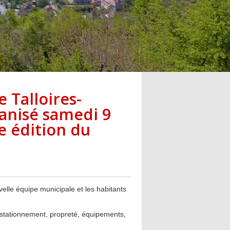
Talloires-
anisé samedi 9
e édition du
.
elle équipe municipale et les habitants
, stationnement, propreté, équipements,