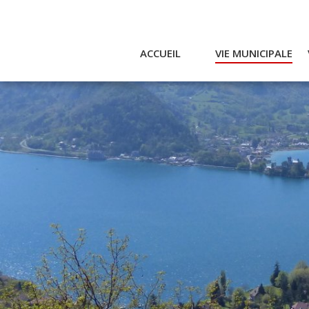
ACCUEIL
VIE MUNICIPALE
Actualités et agenda
Ac
Conseil municipal
A
Actes
Réglementaires
Services municipaux
Intercommunalité
Bulletin communal
CCAS
Enfance
Emplois / Marchés
Finances