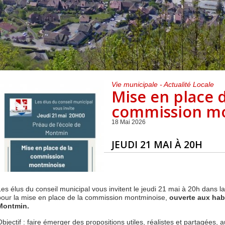
Centre de loisirs et
Mercredis
Subventions
périscolaire
périscolaire
Vacances scolaires
Vie municipale - Actualité Locale
Mise en place 
commission m
18 Mai 2026
JEUDI 21 MAI À 20H
Les élus du conseil municipal vous invitent le jeudi 21 mai à 20h dans l
pour la mise en place de la commission montminoise,
ouverte aux hab
Montmin.
Objectif : faire émerger des propositions utiles, réalistes et partagées, a