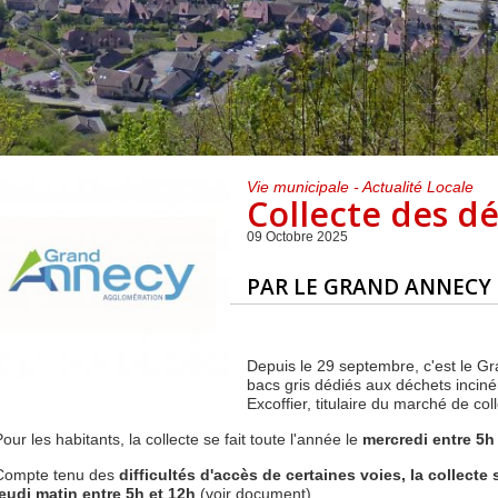
Centre de loisirs et
Mercredis
Subventions
périscolaire
périscolaire
Vacances scolaires
Vie municipale - Actualité Locale
Collecte des d
09 Octobre 2025
PAR LE GRAND ANNECY
Depuis le 29 septembre, c'est le Gr
bacs gris dédiés aux déchets incinér
Excoffier, titulaire du marché de co
our les habitants, la collecte se fait toute l'année le
mercredi entre 5h 
Compte tenu des
difficultés d'accès de certaines voies, la collecte 
jeudi matin entre 5h et 12h
(voir document).