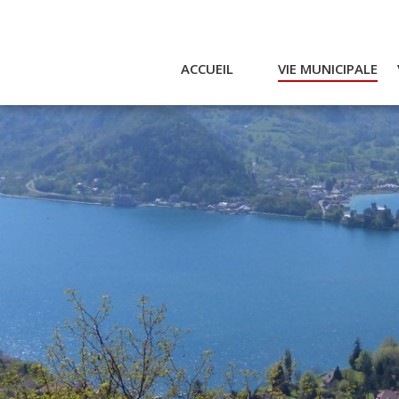
ACCUEIL
VIE MUNICIPALE
Actualités et agenda
Ac
Conseil municipal
A
Actes
Réglementaires
Services municipaux
Intercommunalité
Bulletin communal
CCAS
Enfance
Emplois / Marchés
Finances