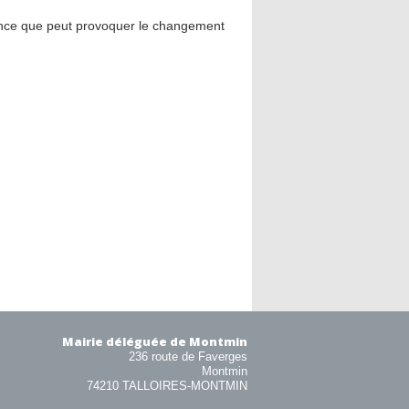
nce que peut provoquer le changement
Mairie déléguée de Montmin
236 route de Faverges
Montmin
74210 TALLOIRES-MONTMIN