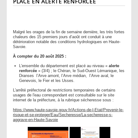
PLACÉ EN ALERTE RENFORCÉE
Malgré les orages de la fin de semaine dernière, les très fortes
chaleurs des 15 premiers jours d’août ont conduit à une
détérioration notable des conditions hydrologiques en Haute-
Savoie.
À compter du 20 août 2025 :
L'ensemble du département est placé au niveau «
alerte
renforcée
» (3/4) ; le Chéran, le Sud-Ouest Lémanique, les
Dranses l’Arve amont, l’Arve médian, l’Arve aval, le
Genevois, le Fier et les Usses.
L'arrêté préfectoral de restrictions temporaires de certains
usages de l'eau correspondant est consultable sur le site
internet de la préfecture, à la rubrique sécheresse sous :
https://www.haute-savoie.gouv.fr/Actions-de-l-Etat/Prevenir-le-
risque-et-se-proteger/Eau/Secheresse/La-secheresse-s-
aggrave-en-Haute-Savoie