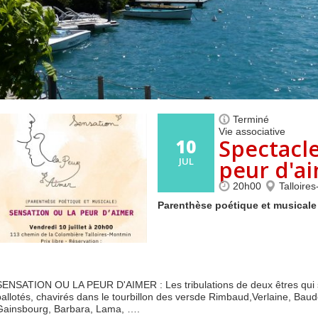
Centre de loisirs et
Mercredis
Subventions
périscolaire
périscolaire
Vacances scolaires
Terminé
Vie associative
Spectacle
10
JUL
peur d'a
20h00
Talloire
Parenthèse poétique et musicale
SENSATION OU LA PEUR D'AIMER : Les tribulations de deux êtres qui se
ballotés, chavirés dans le tourbillon des versde Rimbaud,Verlaine, Baude
Gainsbourg, Barbara, Lama, ….