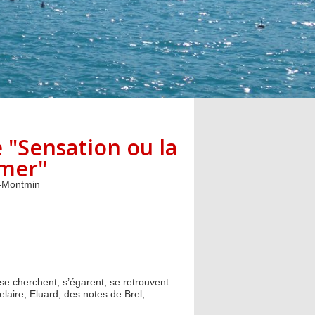
 "Sensation ou la
imer"
s-Montmin
 cherchent, s’égarent, se retrouvent
laire, Eluard, des notes de Brel,