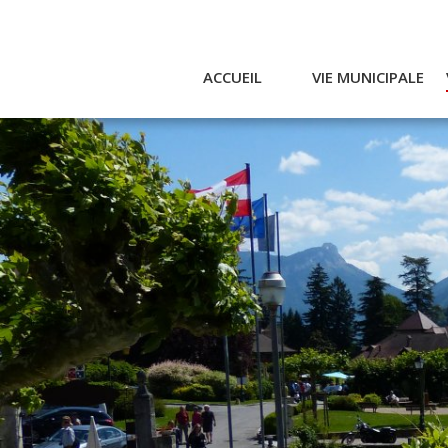
ACCUEIL
VIE MUNICIPALE
Actualités et agenda
Ac
Conseil municipal
A
Actes
Réglementaires
Services municipaux
Intercommunalité
Bulletin communal
CCAS
Enfance
Emplois / Marchés
Finances