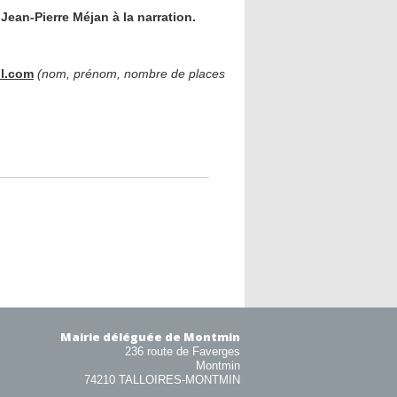
Jean-Pierre Méjan à la narration.
il.com
(nom, prénom, nombre de places
Mairie déléguée de Montmin
236 route de Faverges
Montmin
74210 TALLOIRES-MONTMIN