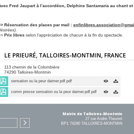
Avec Fred Jaupart à l’accordéon, Delphine Santamaria au chant et 
>> Réservation des
places
par mail :
enfinlibres.association@gma
désirées).
>>
Prix libres
selon l'appréciation de chacun à la fin du spectacle.
LE PRIEURÉ, TALLOIRES-MONTMIN, FRANCE
113 chemin de la Colombière
74290 Talloires-Montmin
sensation ou la peur daimer.pdf.pdf
comm presse sensation ou la peur daimer.pdf.pdf
Mairie de Talloires-Montmin
27 rue Andre Theuriet
BP1 74290 TALLOIRES-MONTMIN