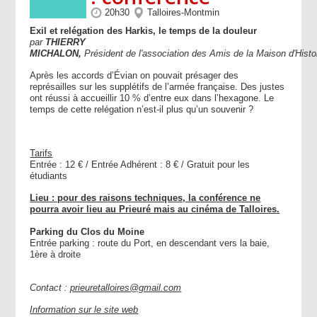
20h30
Talloires-Montmin
Exil et relégation des Harkis, le temps de la douleur
par
THIERRY
MICHALON,
Président
de
l'association
des
Amis
de
la
Maison
d'Histo
Après les accords d’Évian on pouvait présager des
représailles sur les supplétifs de l’armée française. Des justes
ont réussi à accueillir 10 % d’entre eux dans l’hexagone. Le
temps de cette relégation n’est-il plus qu’un souvenir ?
Tarifs
Entrée : 12 € / Entrée Adhérent : 8 € / Gratuit pour les
étudiants
Lieu : pour des raisons techniques, la conférence ne
pourra avoir lieu au Prieuré mais au cinéma de Talloires.
Parking du Clos du Moine
Entrée parking : route du Port, en descendant vers la baie,
1ère à droite
Contact :
prieuretalloires@gmail.com
Information sur le site web