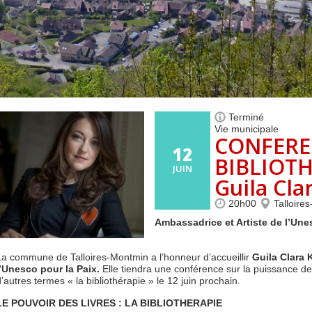
Centre de loisirs et
Mercredis
Subventions
périscolaire
périscolaire
Vacances scolaires
Terminé
Vie municipale
CONFERE
12
BIBLIOTH
JUIN
Guila Cl
20h00
Talloire
Ambassadrice et Artiste de l’Une
La commune de Talloires-Montmin a l’honneur d’accueillir
Guila Clara
l’Unesco pour la Paix.
Elle tiendra une conférence sur la puissance de 
d’autres termes « la bibliothérapie » le 12 juin prochain.
LE POUVOIR DES LIVRES : LA BIBLIOTHERAPIE