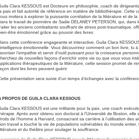
Guila Clara KESSOUS est Docteure en philosophie, coach de dirigeants 
la paix et fait autorité de référence en matière de bibliothérapie. Cette
vous invitera à explorer la puissante corrélation de la littérature et de l
dans le travail de pionnière de Sadie DELANEY PETERSON, qui, dans les
traiter les anciens combattants souffrant de stress post-traumatique, o
bien-être émotionnel grâce au pouvoir des livres.
Dans cette conférence engageante et interactive, Guila Clara KESSOUS ex
l’intelligence émotionnelle. Vous découvrirez comment un bon livre, lu à
favoriser l’empathie et servir d’outil puissant pour la croissance person
cherchiez de nouvelles façons d’enrichir votre vie ou que vous vous i
applications thérapeutiques de la littérature, cette session promet de 
façon dont les livres peuvent guérir.
Cette présentation sera suivie d’un temps d’échanges avec la conféren
A PROPOS DE GUILA CLARA KESSOUS
Guila Clara KESSOUS est une militante pour la paix, une coach exécutiv
thérapie. Après avoir obtenu son doctorat à l’Université de Boston, elle 
droits de l’homme à Harvard, consacrant sa carrière à l’utilisation des a
Son travail a touché la vie de populations vulnérables du monde entier, u
littérature et du théâtre pour soulager la souffrance.