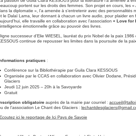
La passion de Guila Clara KESSOUS pour la littérature l’a amenée à enre
beaucoup portent sur les droits des femmes. Son projet en cours, les 
dans la diplomatie », l’a amenée à s’entretenir avec des personnalités 
et le Dalaï Lama, leur donnant à chacun un livre audio, pour plaider en 
ujourd’hui, elle travaille en collaboration avec l’association
« Love for 
l’intelligence émotionnelle grâce au pouvoir des livres.
Digne successeur d’Elie WIESEL, lauréat du prix Nobel de la paix 1986 
KESSOUS continue de repousser les limites dans la poursuite de la paix
Informations pratiques
:
Conférence sur la Bibliothérapie par Guila Clara KESSOUS
Organisée par le CCAS en collaboration avec Olivier Dodane, Présid
Glaciers
Jeudi 12 juin 2025 – 20h à la Savoyarde
Gratuit
Inscription obligatoire
auprès de la mairie par courriel :
accueil@tallo
ou de l’association Le Chant des Glaciers :
lechantdesglaciers@gmail.
Ecoutez ici le reportage de Ici Pays de Savoie