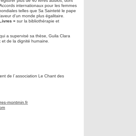
gistrer plus de 40 livres audios, dont
« Accords internationaux pour les femmes
mondiales telles que Sa Sainteté le pape
faveur d’un monde plus égalitaire.
Livres »
sur la bibliothérapie et
qui a supervisé sa thèse, Guila Clara
 et de la dignité humaine.
ent de l´association Le Chant des
ires-montmin.fr
com