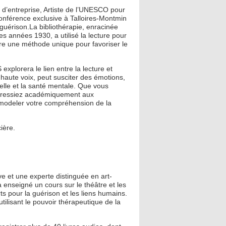
d’entreprise, Artiste de l’UNESCO pour
 conférence exclusive à Talloires-Montmin
a guérison.La bibliothérapie, enracinée
 années 1930, a utilisé la lecture pour
ffre une méthode unique pour favoriser le
plorera le lien entre la lecture et
 haute voix, peut susciter des émotions,
nelle et la santé mentale. Que vous
ntéressiez académiquement aux
remodeler votre compréhension de la
cière.
e et une experte distinguée en art-
a enseigné un cours sur le théâtre et les
rts pour la guérison et les liens humains.
tilisant le pouvoir thérapeutique de la