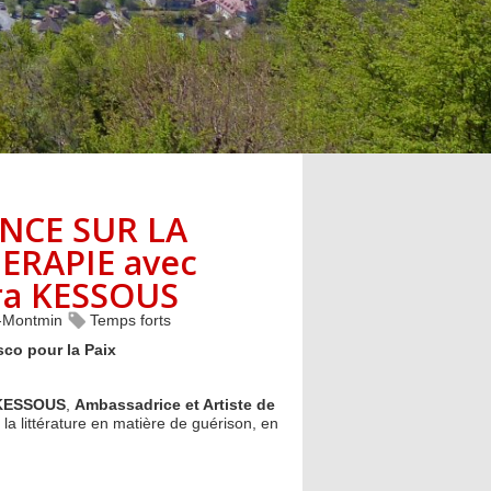
NCE SUR LA
ERAPIE avec
ara KESSOUS
s-Montmin
Temps forts
sco pour la Paix
 KESSOUS
,
Ambassadrice et Artiste de
la littérature en matière de guérison, en