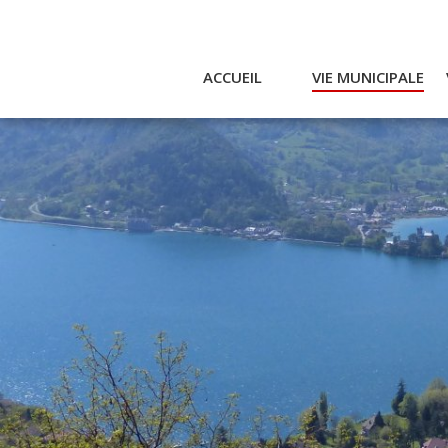
ACCUEIL
VIE MUNICIPALE
Actualités et agenda
Ac
Conseil municipal
A
Actes
Réglementaires
Services municipaux
Intercommunalité
Bulletin communal
CCAS
Enfance
Emplois / Marchés
Finances