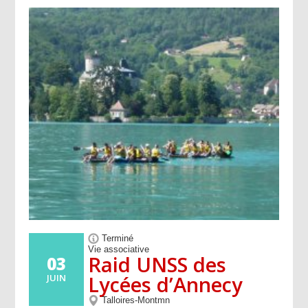
Terminé
Vie associative
Raid UNSS des
03
Lycées d’Annecy
JUIN
Talloires-Montmn